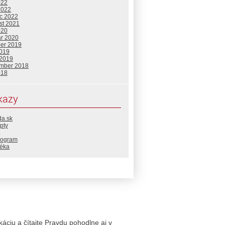
022
2022
c 2022
st 2021
020
ár 2020
ber 2019
2019
 2019
mber 2018
018
kazy
da.sk
pty
rogram
téka
likáciu a čítajte Pravdu pohodlne aj v