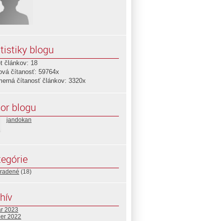
tistiky blogu
t článkov: 18
ová čítanosť: 59764x
merná čítanosť článkov: 3320x
or blogu
jandokan
egórie
radené
(18)
hív
ár 2023
ber 2022