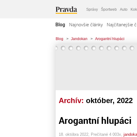
Správy
Športweb
Auto
Kok
Blog
Najnovšie články
Najčítanejšie č
Blog
>
Jandokan
>
Arogantní hlupáci
Archív:
október, 2022
Arogantní hlupáci
18. októbra 2022, Prečítané 4 003x,
jandok