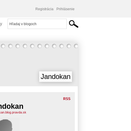
Registrácia
Prihlásenie
y
Jandokan
RSS
ndokan
kan.blog.pravda.sk