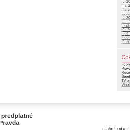
júl 2
máj 
mare
augu
júl 2
janu
októ
jún 
apríl
dece
júl 2
Od
Fotky
Prav
Rece
Šport
TV p
Vino
 predplatné
Pravda
stiahnite si ap