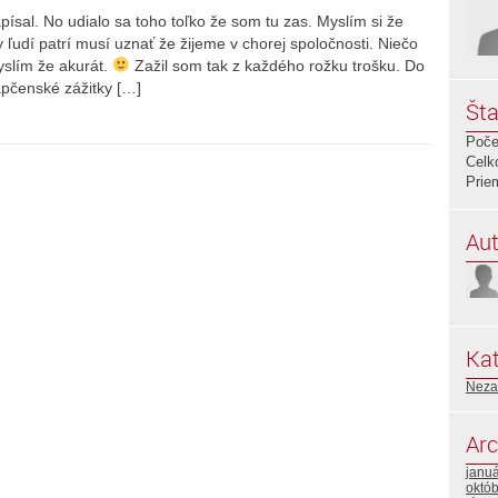
ísal. No udialo sa toho toľko že som tu zas. Myslím si že
 ľudí patrí musí uznať že žijeme v chorej spoločnosti. Niečo
yslím že akurát.
Zažil som tak z každého rožku trošku. Do
apčenské zážitky […]
Šta
Poče
Celk
Prie
Aut
Kat
Neza
Arc
janu
októ