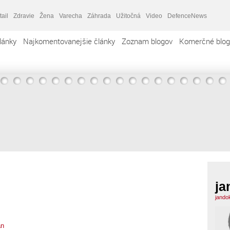
tail
Zdravie
Žena
Varecha
Záhrada
Užitočná
Video
DefenceNews
lánky
Najkomentovanejšie články
Zoznam blogov
Komerčné blog
ja
jando
an